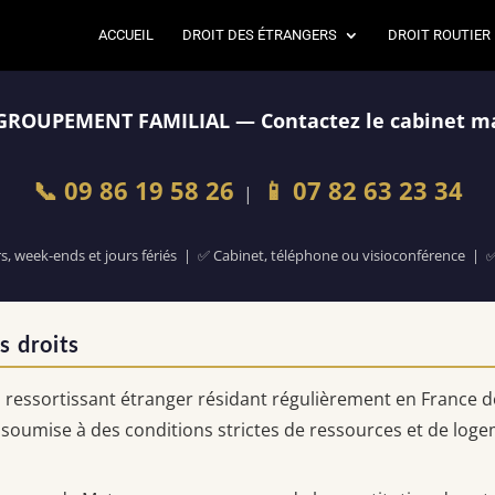
ACCUEIL
DROIT DES ÉTRANGERS
DROIT ROUTIER
 REGROUPEMENT FAMILIAL — Contactez le cabinet m
📞 09 86 19 58 26
📱 07 82 63 23 34
|
rs, week-ends et jours fériés | ✅ Cabinet, téléphone ou visioconférence | ✅ 
s droits
ressortissant étranger résidant régulièrement en France de 
soumise à des conditions strictes de ressources et de logem