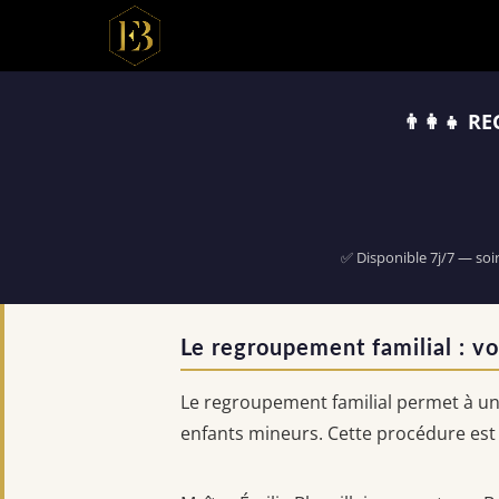
👨‍👩‍👧
✅ Disponible 7j/7 — soi
Le regroupement familial : vo
Le regroupement familial permet à un 
enfants mineurs. Cette procédure est 